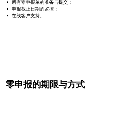
所有零申报单的准备与提交；
申报截止日期的监控；
在线客户支持。
零申报的期限与方式
零余额报表需每季度提交一次，截止日期为次月 20 日
前。年度报表须在次年 3 月 1 日前提交。
如果您公司没有会计，且作为负责人的您不想亲自处理这
些事务，只需连接 Azma Finance 即可。